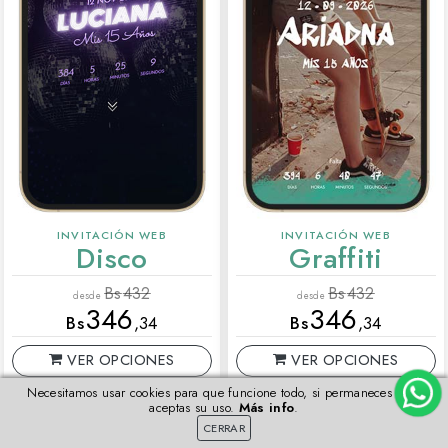
INVITACIÓN WEB
INVITACIÓN WEB
Disco
Graffiti
Bs
432
Bs
432
desde
desde
346
346
Bs
,34
Bs
,34
VER OPCIONES
VER OPCIONES
Necesitamos usar cookies para que funcione todo, si permaneces aquí
VISTA PREVIA
VISTA PREVIA
aceptas su uso.
Más info
.
CERRAR
Más detalles
Más detalles