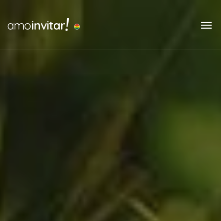
!
amo
invitar