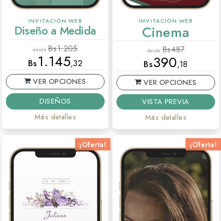
INVITACIÓN WEB
INVITACIÓN WEB
Diseño a Medida
Cinema
Bs
1.205
Bs
487
desde
desde
1.145
390
Bs
,32
Bs
,18
VER OPCIONES
VER OPCIONES
DISEÑOS
VISTA PREVIA
Más detalles
Más detalles
¡Oferta!
¡Oferta!