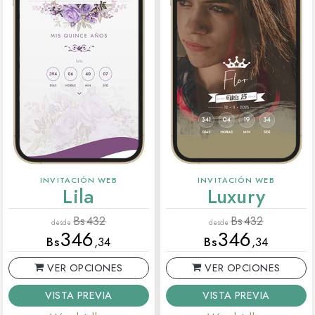
INVITACIÓN WEB
INVITACIÓN WEB
Lila
Luxury
Bs
432
Bs
432
desde
desde
346
346
Bs
,34
Bs
,34
VER OPCIONES
VER OPCIONES
VISTA PREVIA
VISTA PREVIA