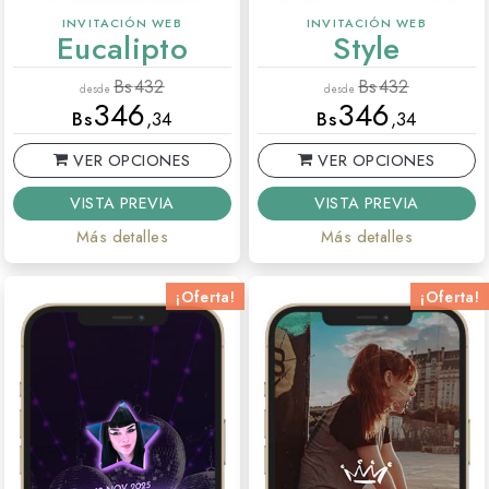
INVITACIÓN WEB
INVITACIÓN WEB
Eucalipto
Style
Bs
432
Bs
432
desde
desde
346
346
Bs
,34
Bs
,34
VER OPCIONES
VER OPCIONES
VISTA PREVIA
VISTA PREVIA
Más detalles
Más detalles
¡Oferta!
¡Oferta!