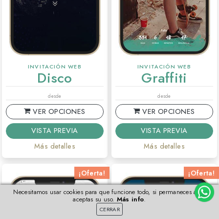
INVITACIÓN WEB
INVITACIÓN WEB
Disco
Graffiti
desde
desde
VER OPCIONES
VER OPCIONES
VISTA PREVIA
VISTA PREVIA
Más detalles
Más detalles
¡Oferta!
¡Oferta!
Necesitamos usar cookies para que funcione todo, si permaneces aquí
aceptas su uso.
Más info
.
CERRAR