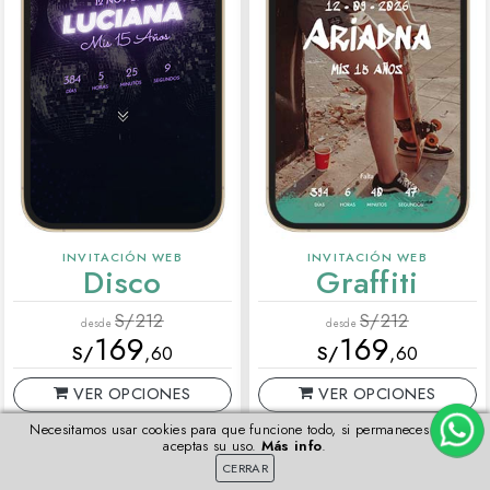
INVITACIÓN WEB
INVITACIÓN WEB
Disco
Graffiti
S/
212
S/
212
desde
desde
169
169
S/
,60
S/
,60
VER OPCIONES
VER OPCIONES
Necesitamos usar cookies para que funcione todo, si permaneces aquí
VISTA PREVIA
VISTA PREVIA
aceptas su uso.
Más info
.
CERRAR
Más detalles
Más detalles