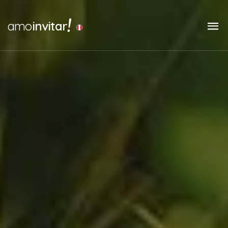
!
amo
invitar