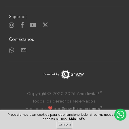
Siguenos
Contáctanos
Powered by
®
Copyright © 2020-
2026 Amo Invitar!
Todos los derechos reservados.
®
Hecho con
por
Snow Producciones
.
Necesitamos usar cookies para que funcione todo, si permaneces aquí
aceptas su uso.
Más info
.
CERRAR