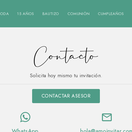
BODA
15 AÑOS
BAUTIZO
COMUNIÓN
CUMPLEAÑOS
Contacto
Solicita hoy mismo tu invitación.
CONTACTAR ASESOR
WhatsApp
hola@
amoinvitar.co