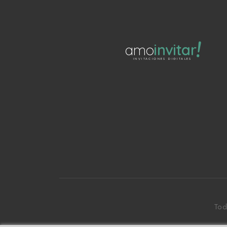
!
amo
invitar
INVITACIONES DIGITALES
Tod