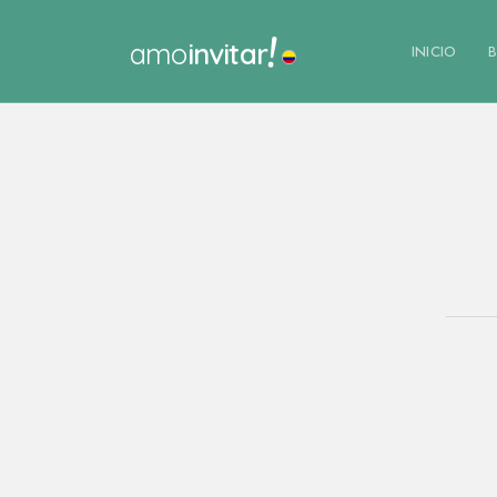
!
amo
invitar
INICIO