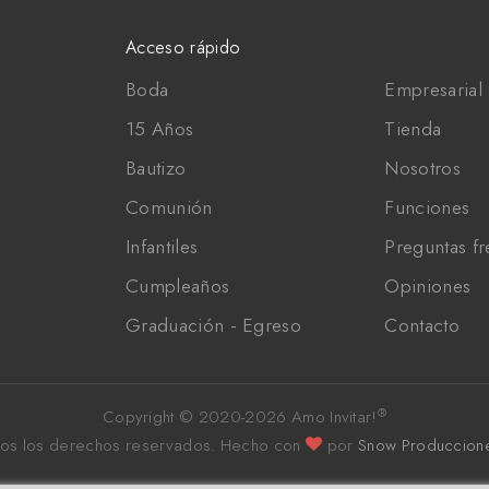
Acceso rápido
Boda
Empresarial 
15 Años
Tienda
Bautizo
Nosotros
Comunión
Funciones
Infantiles
Preguntas f
Cumpleaños
Opiniones
Graduación - Egreso
Contacto
®
Copyright © 2020-
2026 Amo Invitar!
os los derechos reservados.
Hecho con
por
Snow Produccion