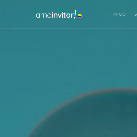
!
amo
invitar
INICIO