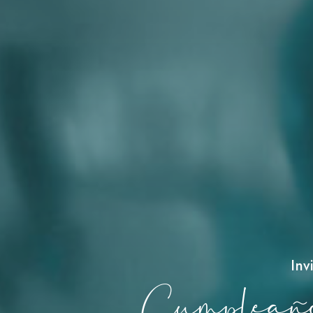
Inv
Cumpleaños