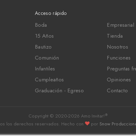
Acceso rápido
Boda
Empresarial 
15 Años
Tienda
Bautizo
Nosotros
Comunión
Funciones
Infantiles
Preguntas f
Cumpleaños
Opiniones
Graduación - Egreso
Contacto
®
Copyright © 2020-
2026 Amo Invitar!
os los derechos reservados.
Hecho con
por
Snow Produccion