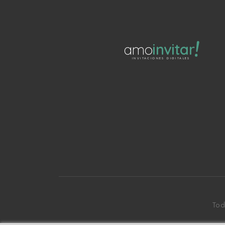
!
amo
invitar
INVITACIONES DIGITALES
Tod