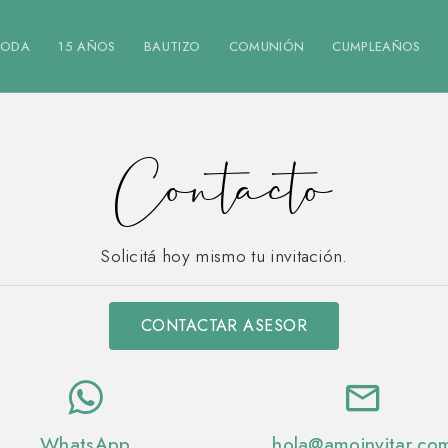
BODA
15 AÑOS
BAUTIZO
COMUNIÓN
CUMPLEAÑOS
Contacto
Solicitá hoy mismo tu invitación.
CONTACTAR ASESOR
WhatsApp
hola@
amoinvitar.co