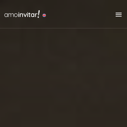
!
amo
invitar