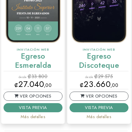
INVITACIÓN WEB
INVITACIÓN WEB
Egreso
Egreso
Esmeralda
Discoteque
₡
33.800
₡
29.575
desde
desde
27.040
23.660
₡
,00
₡
,00
VER OPCIONES
VER OPCIONES
VISTA PREVIA
VISTA PREVIA
Más detalles
Más detalles