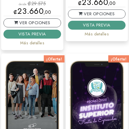
23.660
₡
,00
₡
29.575
desde
23.660
₡
,00
VER OPCIONES
VER OPCIONES
VISTA PREVIA
VISTA PREVIA
Más detalles
Más detalles
¡Oferta!
¡Oferta!