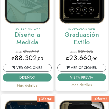
INVITACIÓN WEB
INVITACIÓN WEB
Diseño a
Graduación
Medida
Estilo
₡
92.949
₡
29.575
desde
desde
88.302
23.660
₡
,00
₡
,00
VER OPCIONES
VER OPCIONES
VISTA PREVIA
DISEÑOS
Más detalles
Más detalles
¡Oferta!
¡Oferta!