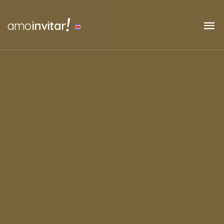
!
amo
invitar