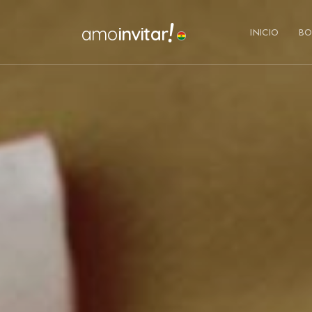
!
amo
invitar
INICIO
BO