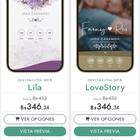
INVITACIÓN WEB
INVITACIÓN WEB
Lila
LoveStory
Bs
432
Bs
432
desde
desde
346
346
Bs
,34
Bs
,34
VER OPCIONES
VER OPCIONES
VISTA PREVIA
VISTA PREVIA