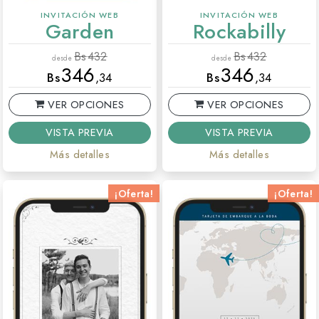
INVITACIÓN WEB
INVITACIÓN WEB
Garden
Rockabilly
Bs
432
Bs
432
desde
desde
346
346
Bs
,34
Bs
,34
VER OPCIONES
VER OPCIONES
VISTA PREVIA
VISTA PREVIA
Más detalles
Más detalles
¡Oferta!
¡Oferta!