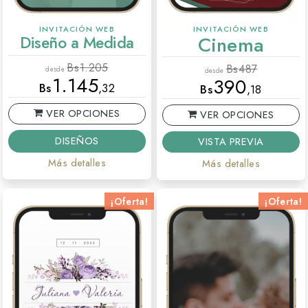
INVITACIÓN WEB
INVITACIÓN WEB
Diseño a Medida
Cinema
Bs
1.205
Bs
487
desde
desde
1.145
390
Bs
,32
Bs
,18
VER OPCIONES
VER OPCIONES
DISEÑOS
VISTA PREVIA
Más detalles
Más detalles
¡Oferta!
¡Oferta!