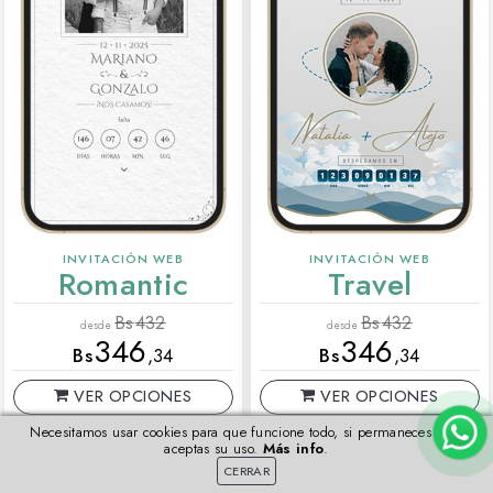
INVITACIÓN WEB
INVITACIÓN WEB
Romantic
Travel
Bs
432
Bs
432
desde
desde
346
346
Bs
,34
Bs
,34
VER OPCIONES
VER OPCIONES
Necesitamos usar cookies para que funcione todo, si permaneces aquí
VISTA PREVIA
VISTA PREVIA
aceptas su uso.
Más info
.
CERRAR
Más detalles
Más detalles