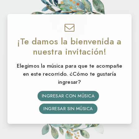
¡Te damos la bienvenida a
12 · 09 · 2026
nuestra invitación!
Sol
&
Lean
Elegimos la música para que te acompañe
en este recorrido. ¿Cómo te gustaría
ingresar?
¡NOS CASAMOS!
INGRESAR CON MÚSICA
33
15
52
53
INGRESAR SIN MÚSICA
DÍAS
HORAS
MIN
SEG