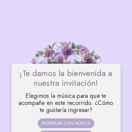
12 • 09 • 2026
Juliana
Valeria
¡Te damos la bienvenida a
nuestra invitación!
Elegimos la música para que te
acompañe en este recorrido. ¿Cómo
te gustaría ingresar?
¡NOS CASAMOS!
INGRESAR CON MÚSICA