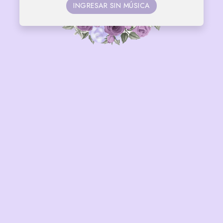
INGRESAR SIN MÚSICA
Faltan
35
14
01
37
DÍAS
HORAS
MIN
SEG