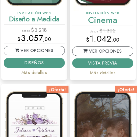
INVITACIÓN WEB
INVITACIÓN WEB
Diseño a Medida
Cinema
$
3.218
$
1.302
desde
desde
3.057
1.042
$
,00
$
,00
VER OPCIONES
VER OPCIONES
DISEÑOS
VISTA PREVIA
Más detalles
Más detalles
¡Oferta!
¡Oferta!