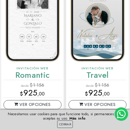
INVITACIÓN WEB
INVITACIÓN WEB
Romantic
Travel
$
1.156
$
1.156
desde
desde
925
925
$
,00
$
,00
VER OPCIONES
VER OPCIONES
Necesitamos usar cookies para que funcione todo, si permaneces aquí
VISTA PREVIA
VISTA PREVIA
aceptas su uso.
Más info
.
CERRAR
Más detalles
Más detalles