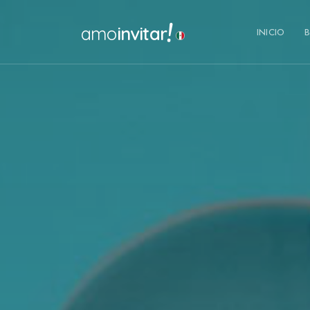
!
amo
invitar
INICIO