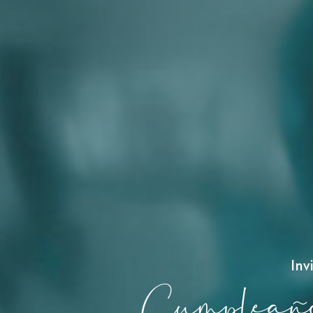
Inv
Cumpleaños