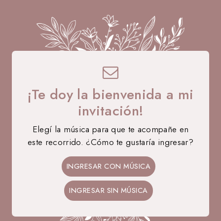
¡Te doy la bienvenida a mi
invitación!
Elegí la música para que te acompañe en
este recorrido. ¿Cómo te gustaría ingresar?
12 • 09 • 2026
Agustina
INGRESAR CON MÚSICA
MIS 15 AÑOS
INGRESAR SIN MÚSICA
35
17
54
58