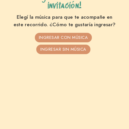
invitación!
12 • 09 • 2026
Ariadna
Elegí la música para que te acompañe en
este recorrido. ¿Cómo te gustaría ingresar?
INGRESAR CON MÚSICA
MIS 15 AÑOS
INGRESAR SIN MÚSICA