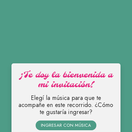
¡Te doy la bienvenida a
mi invitación!
Elegí la música para que te
acompañe en este recorrido. ¿Cómo
te gustaría ingresar?
Abigail
INGRESAR CON MÚSICA
MIS 15 AÑOS