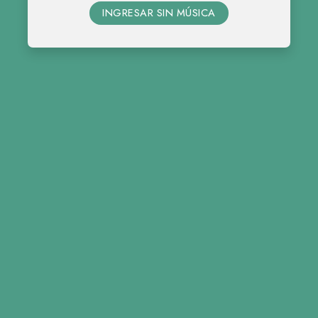
INGRESAR SIN MÚSICA
12 • 09 • 2026