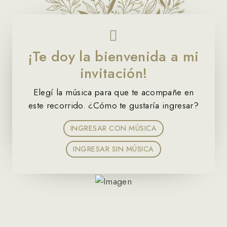
¡Te doy la bienvenida a mi
Milena
invitación!
Elegí la música para que te acompañe en
MIS 15 AÑOS
este recorrido. ¿Cómo te gustaría ingresar?
12 • 09 • 2026
INGRESAR CON MÚSICA
INGRESAR SIN MÚSICA