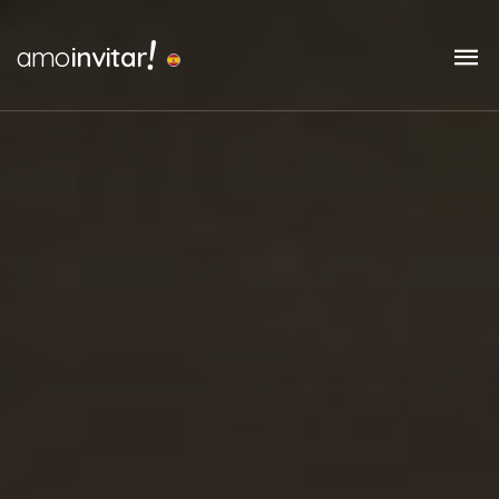
!
amo
invitar