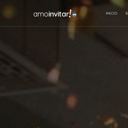
!
amo
invitar
INICIO