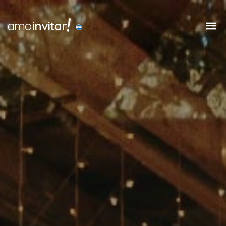
!
amo
invitar