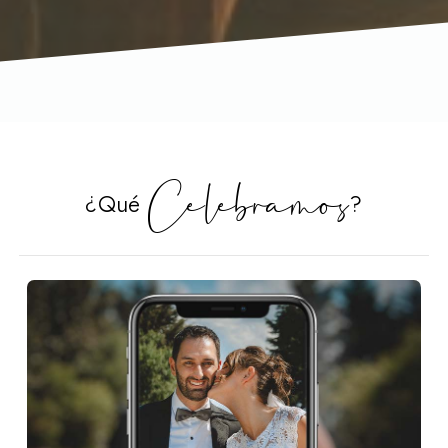
Celebramos
¿Qué
?