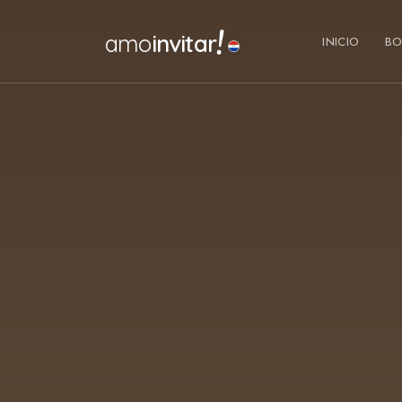
!
amo
invitar
INICIO
BO