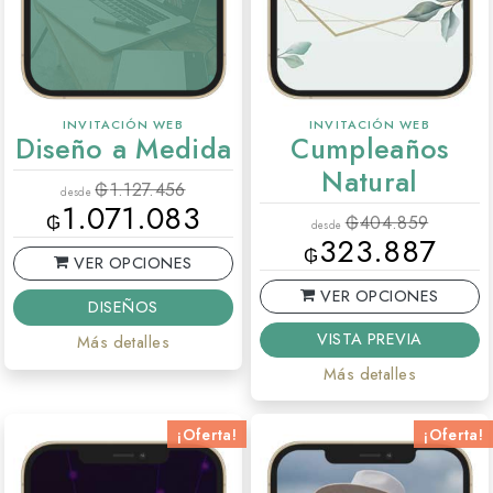
INVITACIÓN WEB
INVITACIÓN WEB
Diseño a Medida
Cumpleaños
Natural
₲
1.127.456
desde
1.071.083
₲
₲
404.859
desde
323.887
₲
VER OPCIONES
VER OPCIONES
DISEÑOS
VISTA PREVIA
Más detalles
Más detalles
¡Oferta!
¡Oferta!