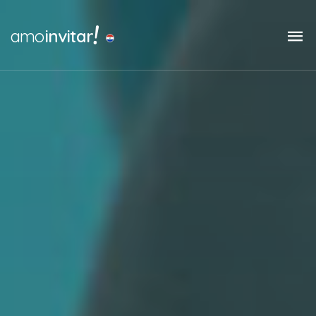
!
amo
invitar