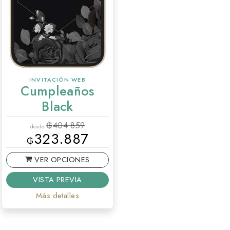
INVITACIÓN WEB
Cumpleaños
Black
₲
404.859
desde
323.887
₲
VER OPCIONES
VISTA PREVIA
Más detalles