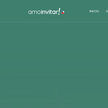
!
amo
invitar
INICIO