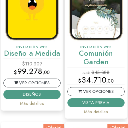
INVITACIÓN WEB
INVITACIÓN WEB
Diseño a Medida
Comunión
Garden
$
110.309
99.278
$
,00
$
43.388
desde
34.710
$
,00
VER OPCIONES
VER OPCIONES
DISEÑOS
VISTA PREVIA
Más detalles
Más detalles
¡Oferta!
¡Oferta!