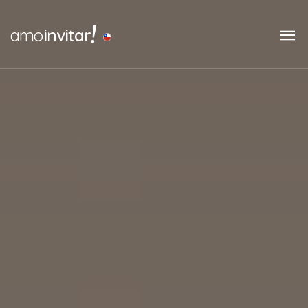
!
amo
invitar