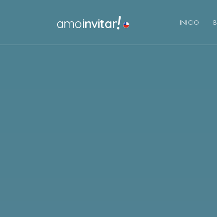
!
amo
invitar
INICIO