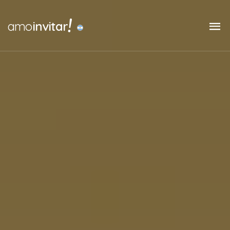
!
amo
invitar