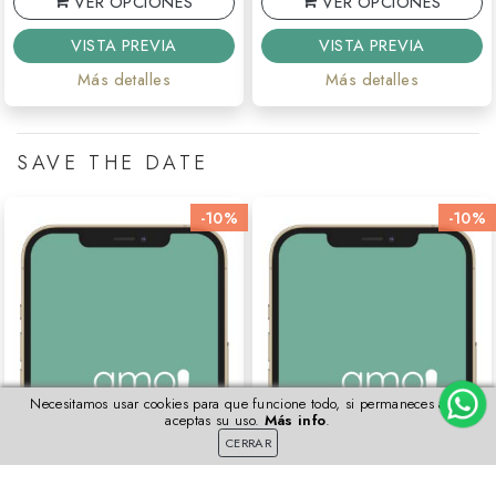
VER OPCIONES
VER OPCIONES
VISTA PREVIA
VISTA PREVIA
Más detalles
Más detalles
SAVE THE DATE
-10%
-10%
Necesitamos usar cookies para que funcione todo, si permaneces aquí
aceptas su uso.
Más info
.
CERRAR