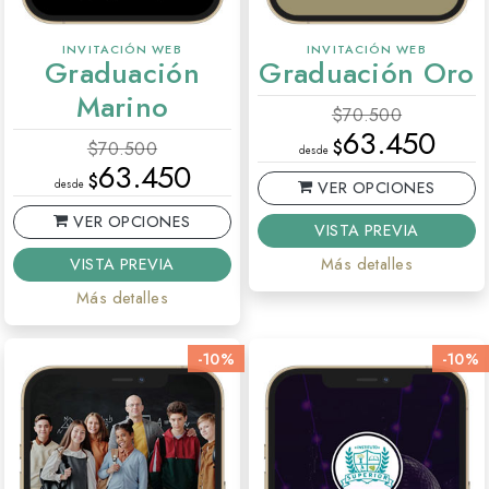
INVITACIÓN WEB
INVITACIÓN WEB
Graduación
Graduación Oro
Marino
$70.500
63.450
$
$70.500
desde
63.450
$
desde
VER OPCIONES
VER OPCIONES
VISTA PREVIA
VISTA PREVIA
Más detalles
Más detalles
-10%
-10%