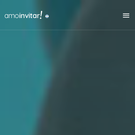
!
amo
invitar