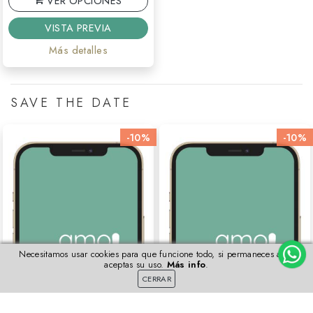
VER OPCIONES
VISTA PREVIA
Más detalles
SAVE THE DATE
-10%
-10%
Necesitamos usar cookies para que funcione todo, si permaneces aquí
aceptas su uso.
Más info
.
CERRAR