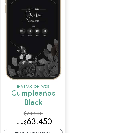
INVITACIÓN WEB
Cumpleaños
Black
$70.500
63.450
$
desde