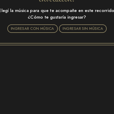
Cinthia
Elegí la música para que te acompañe en este recorrido
¿Cómo te gustaría ingresar?
CLASE 2026
FALTAN
INGRESAR CON MÚSICA
INGRESAR SIN MÚSICA
97
03
07
46
DÍAS
HORAS
MIN
SEG