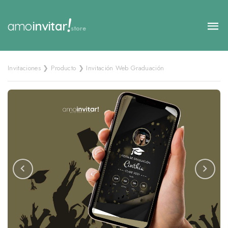
!
amo
invitar
store
Invitaciones ❯ Producto ❯ Invitación Web Graduación