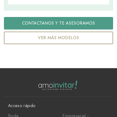
CONTACTANOS Y TE ASESORAMOS
VER MÁS MODELOS
!
amo
invitar
INVITACIONES DIGITALES
Acceso rápido
Boda
Empresarial -