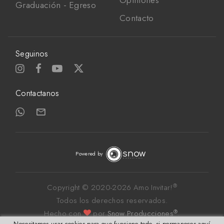
Opiniones
Graduación - Egreso
Contacto
Seguinos
Contactanos
Powered by
®
Copyright © 2020-
2026 Amo Invitar!
Todos los derechos reservados. 
®
Hecho con
por 
Snow Producciones
.
Necesitamos usar cookies para que funcione todo, si permaneces aquí