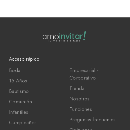
!
amo
invitar
INVITACIONES DIGITALES
Acceso rápido
Boda
Empresarial -
Corporativo
15 Años
Tienda
Bautismo
Nosotros
Comunión
Funciones
Infantiles
Preguntas frecuentes
Cumpleaños