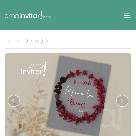
!
amo
invitar
store
Invitaciones ❯ Store ❯ 15