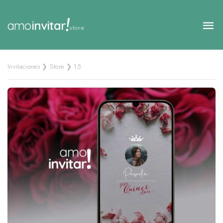
!
amo
invitar
store
Invitaciones ❯ Store ❯ 15