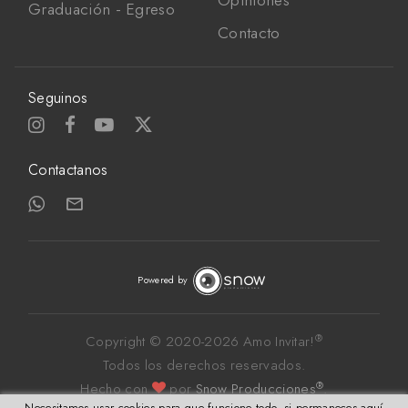
Opiniones
Graduación - Egreso
Contacto
Seguinos
Contactanos
Powered by
®
Copyright © 2020-
2026 Amo Invitar!
Todos los derechos reservados. 
®
Hecho con
por 
Snow Producciones
.
Necesitamos usar cookies para que funcione todo, si permaneces aquí