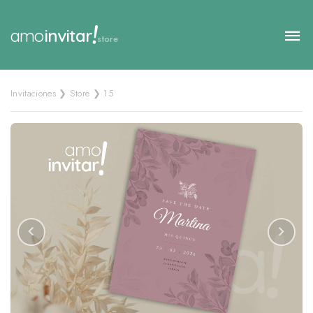
!
amo
invitar
store
Invitaciones ❯ Store ❯ 15