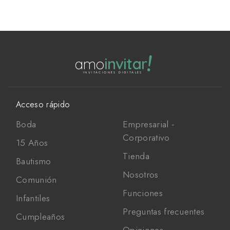
!
amo
invitar
INVITACIONES DIGITALES
Acceso rápido
Boda
Empresarial -
Corporativo
15 Años
Tienda
Bautismo
Nosotros
Comunión
Funciones
Infantiles
Preguntas frecuentes
Cumpleaños