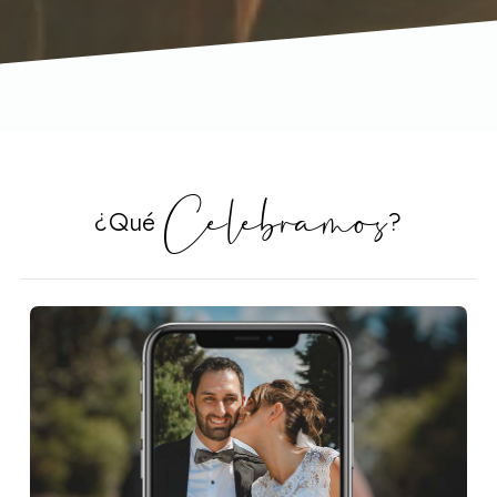
Celebramos
¿Qué
?