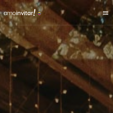
!
amo
invitar