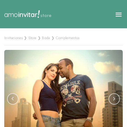
!
amo
invitar
store
Invitaciones ❯ Store ❯ Boda ❯ Complementos