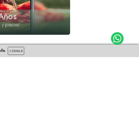
Años
 y precios
nfo
.
CERRAR