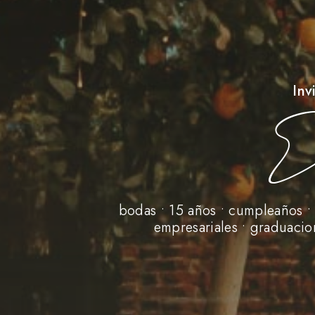
Inv
E
bodas • 15 años • cumpleaños •
empresariales • graduacion