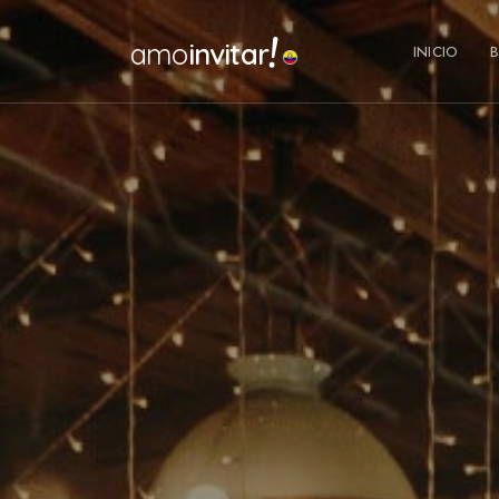
!
amo
invitar
INICIO