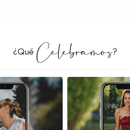
Celebramos
¿Qué
?