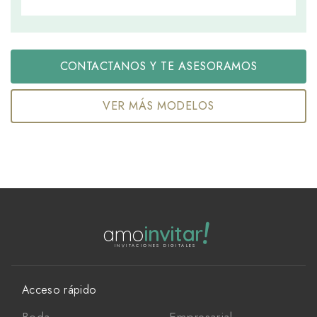
CONTACTANOS Y TE ASESORAMOS
VER MÁS MODELOS
!
amo
invitar
INVITACIONES DIGITALES
Acceso rápido
Boda
Empresarial -