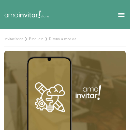
!
amo
invitar
store
Invitaciones ❯ Producto ❯ Diseño a medida