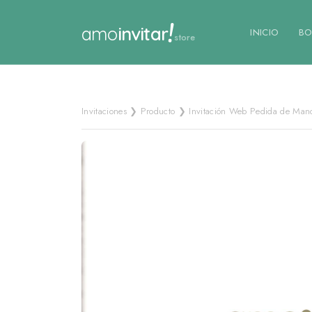
!
amo
invitar
INICIO
BO
store
Invitaciones ❯ Producto ❯ Invitación Web Pedida de Man