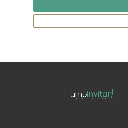
!
amo
invitar
INVITACIONES DIGITALES