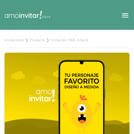
!
amo
invitar
store
Invitaciones ❯ Producto ❯ Invitación Web Infantil