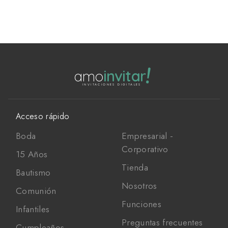
!
amo
invitar
INVITACIONES DIGITALES
Acceso rápido
Boda
Empresarial -
Corporativo
15 Años
Tienda
Bautismo
Nosotros
Comunión
Funciones
Infantiles
Preguntas frecuentes
Cumpleaños