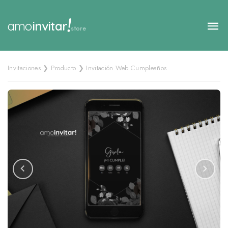
!
amo
invitar
store
Invitaciones ❯ Producto ❯ Invitación Web Cumpleaños