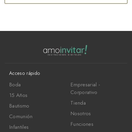
!
amo
invitar
INVITACIONES DIGITALES
Acceso rápido
Boda
Empresarial -
Corporativo
15 Años
Tienda
Bautismo
Nosotros
Comunión
Funciones
Infantiles