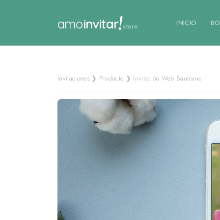
!
amo
invitar
INICIO
BO
store
Invitaciones ❯ Producto ❯ Invitación Web Bautismo