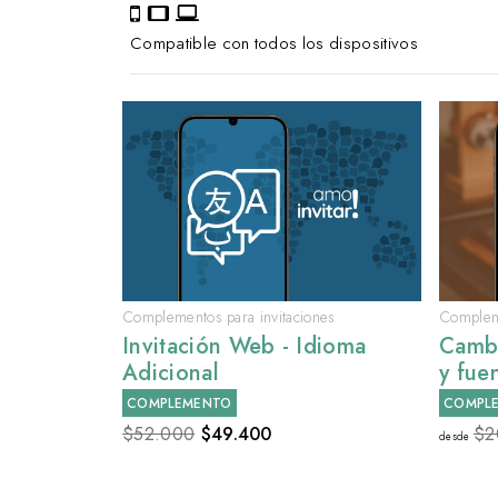
Compatible con todos los dispositivos
Complementos para invitaciones
Compleme
Invitación Web - Idioma
Cambi
Adicional
y fue
COMPLEMENTO
COMPL
$52.000
$
49.400
$2
desde