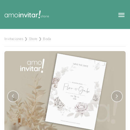
!
amo
invitar
store
Invitaciones ❯ Store ❯ Boda