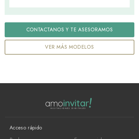
CONTACTANOS Y TE ASESORAMOS
VER MÁS MODELOS
!
amo
invitar
INVITACIONES DIGITALES
Acceso rápido