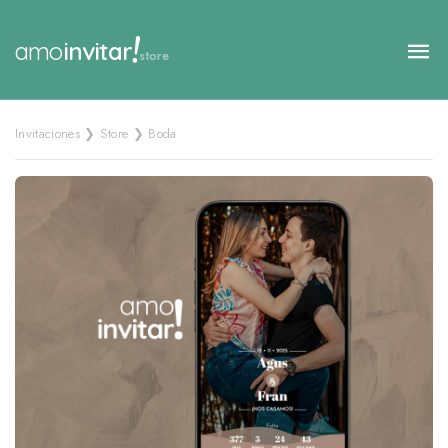
!
amo
invitar
store
Invitaciones ❯ Store ❯ Boda