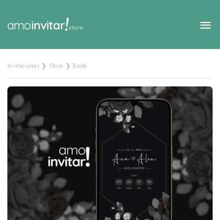
!
amo
invitar
store
Invitaciones ❯ Store ❯ Boda