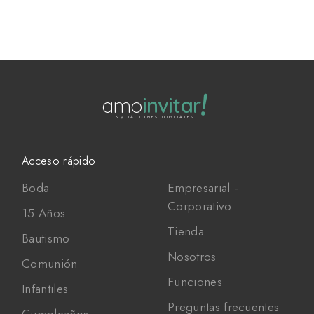
!
amo
invitar
INVITACIONES DIGITALES
Acceso rápido
Boda
Empresarial -
Corporativo
15 Años
Tienda
Bautismo
Nosotros
Comunión
Funciones
Infantiles
Preguntas frecuentes