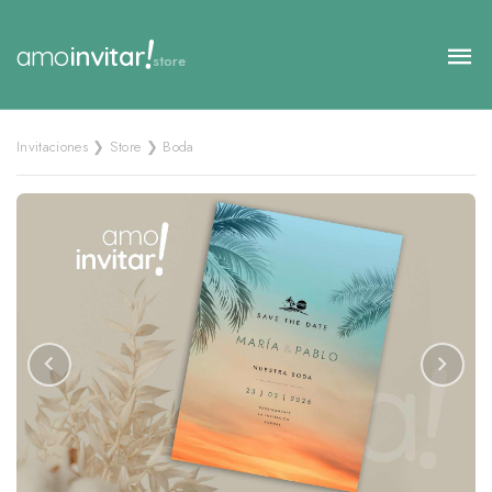
!
amo
invitar
store
Invitaciones ❯ Store ❯ Boda