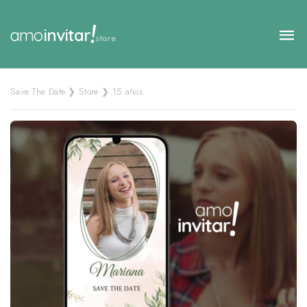
!
amo
invitar
store
Save The Date ❯ Store ❯ 15 años