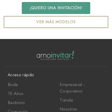
¡QUIERO UNA INVITACIÓN!
VER MÁS MODELOS
!
amo
invitar
INVITACIONES DIGITALES
Acceso rápido
Boda
Empresarial -
Corporativo
15 Años
Tienda
Bautismo
Nosotros
Comunión