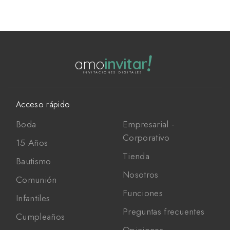
!
amo
invitar
INVITACIONES DIGITALES
Acceso rápido
Boda
Empresarial -
Corporativo
15 Años
Tienda
Bautismo
Nosotros
Comunión
Funciones
Infantiles
Preguntas frecuentes
Cumpleaños