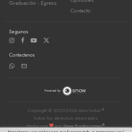
Opiniones
Graduación - Egreso
Contacto
Seguinos
Contactanos
Powered by
®
Copyright © 2020-
2026 Amo Invitar!
Todos los derechos reservados. 
®
Hecho con
por 
Snow Producciones
.
Necesitamos usar cookies para que funcione todo, si permaneces aquí