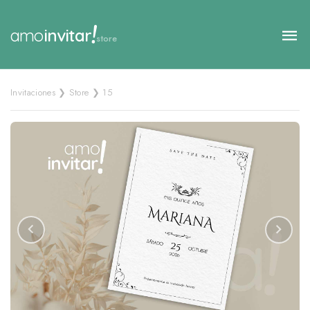
!
amo
invitar
store
Invitaciones ❯ Store ❯ 15