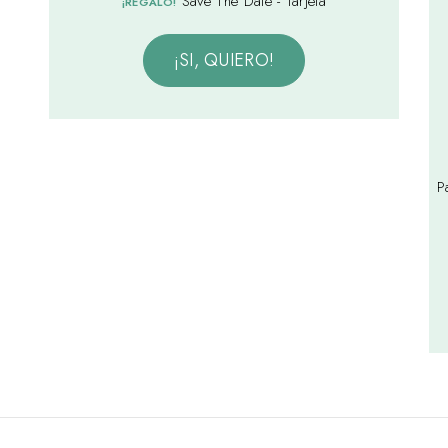
Save The Date - Tarjeta
¡REGALO!
¡SI, QUIERO!
P