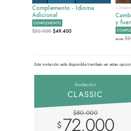
Complemento - Idioma
Compleme
Adicional
Cambi
y fue
COMPLEMENTO
$52.000
$
49.400
COMPL
$2
desde
Esta invitación está disponible trambién en estas opcio
Invitación
CLASSIC
$80.000
72.000
$