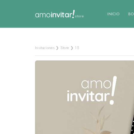
!
amo
invitar
INICIO
BO
store
Invitaciones ❯ Store ❯ 15