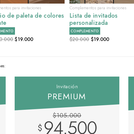
ntos para invitaciones
Complementos para invitaciones
o de paleta de colores
Lista de invitados
nte
personalizada
EMENTO
COMPLEMENTO
0.000
$
19.000
$20.000
$
19.000
nes:
Invitación
PREMIUM
$105.000
94.500
$