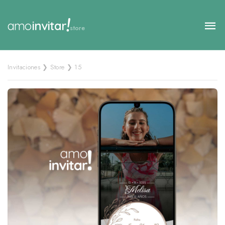
!
amo
invitar
store
Invitaciones ❯ Store ❯ 15